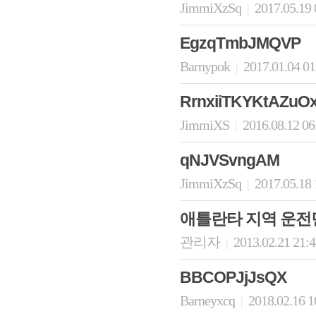
JimmiXzSq
2017.05.19
|
EgzqTmbJMQVP
Barnypok
2017.01.04 0
|
RrnxiiTKYKtAZuO
JimmiXS
2016.08.12 0
|
qNJVSvngAM
JimmiXzSq
2017.05.18
|
애틀란타 지역 운전
관리자
2013.02.21 21:
|
BBCOPJjJsQX
Barneyxcq
2018.02.16 1
|